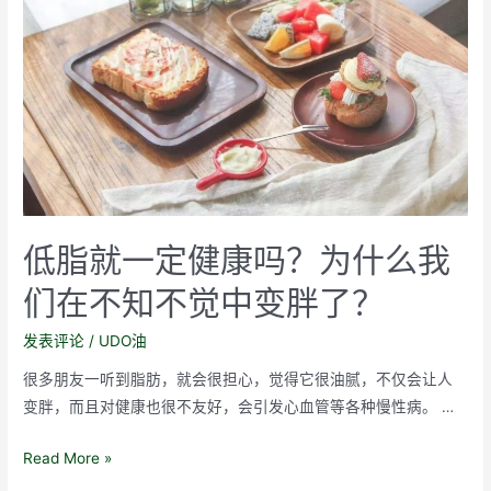
的
Omega3，
原
来
这
么
重
要！
低脂就一定健康吗？为什么我
们在不知不觉中变胖了？
发表评论
/
UDO油
很多朋友一听到脂肪，就会很担心，觉得它很油腻，不仅会让人
变胖，而且对健康也很不友好，会引发心血管等各种慢性病。 …
低
Read More »
脂