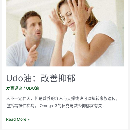
衰
老，
提
高
认
知
力，
改
善
抑
Udo油：改善抑郁
郁
发表评论
/
UDO油
人不一定胜天，但是营养的介入与支撑或许可以扭转家族遗传，
包括精神性疾病。 Omega-3的补充与减少抑郁症有关 …
Udo
Read More »
油：