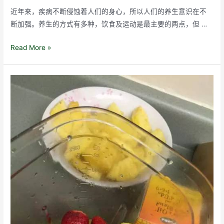
近年来，疾病不断侵蚀着人们的身心，所以人们的养生意识在不
断加强。养生的方式有多种，饮食及运动是最主要的两点，但 …
Udo
Read More »
油：
油
吃
不
好，
免
疫
力
越
来
越
差