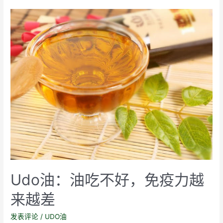
改
善
抑
郁
Udo油：油吃不好，免疫力越
来越差
发表评论
/
UDO油