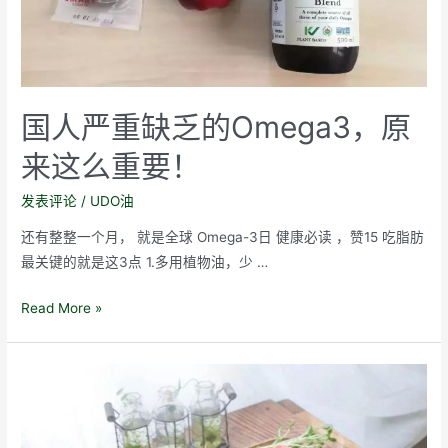
防
90%
的
疾
病，
国人严重缺乏的Omega3，原
很
多
来这么重要！
研
发表评论
/
UDO油
究
结
还有整整一个月， 就是全球 Omega-3日 健康必读 ，赞15 吃脂肪
果
最关键的就是这3点 1.多用植物油，少 …
证
实
国
Read More »
过
人
~
严
重
缺
乏