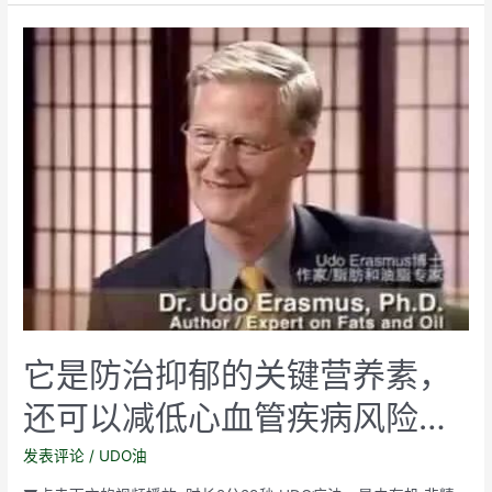
就
一
定
健
康
吗？
为
什
么
我
们
在
不
它是防治抑郁的关键营养素，
知
不
还可以减低心血管疾病风险…
觉
发表评论
/
UDO油
中
变