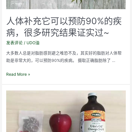
人体补充它可以预防90%的疾
病，很多研究结果证实过~
发表评论
/
UDO油
大多数人总是对脂肪感到避之唯恐不及，其实好的脂肪对人体帮
助是非常大的，可以预防90%的疾病。 摄取正确脂肪除了 …
人
Read More »
体
补
充
它
可
以
预