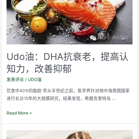
Udo油：DHA抗衰老，提高认
知力，改善抑郁
发表评论
/
UDO油
饮食中40%的脂肪 早从半世纪之前，医学界针对地中海周围国家
进行长达15年的大规模研究，结果发现，希腊克里特岛 …
Udo
Read More »
油：
DHA
抗