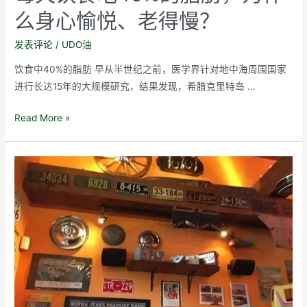
减
么身心愉悦、老得慢？
低
心
发表评论
/
UDO油
血
管
饮食中40%的脂肪 早从半世纪之前，医学界针对地中海周围国家
疾
进行长达15年的大规模研究，结果发现，希腊克里特岛 …
病
每
Read More »
风
天
险…
饮
食
吃
40%
的
脂
肪，
为
什
么