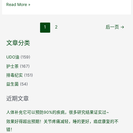
Udo
Read More »
油：
丫
文
头！
1
2
后一页
→
章
你
导
近
文章分类
航
视
900
UDO油
(159)
度，
护士茶
(167)
医
排毒纪实
(151)
生
益生菌
(54)
说
你
近期文章
得
吃
人体补充它可以预防90%的疾病，很多研究结果证实过~
油！
效果好得超出预期！关节疼痛减轻，睡的更好，癌症康复的不
错！