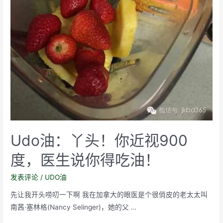
Udo油：丫头！你近视900
度，医生说你得吃油！
发表评论
/
UDO油
先让我开头唠叨一下啊 我在加拿大的眼医是个很俏皮的老太太叫
南茜·塞林格(Nancy Selinger)，她的父 …