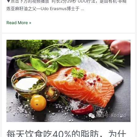
▼点击下方的视频播放 时长2分29秒 UDO疗法，是由有机·非精
胖
炼亚麻籽油之父—Udo Erasmus博士于 …
了？
它
Read More »
是
防
治
抑
郁
的
关
键
营
养
素，
还
可
以
每天饮食吃40%的脂肪，为什