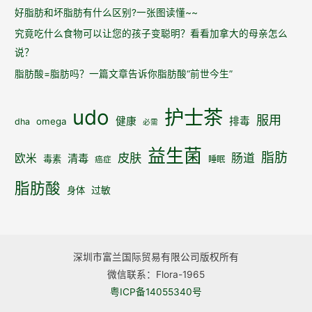
好脂肪和坏脂肪有什么区别?一张图读懂~~
究竟吃什么食物可以让您的孩子变聪明？看看加拿大的母亲怎么
说？
脂肪酸=脂肪吗？一篇文章告诉你脂肪酸“前世今生”
udo
护士茶
服用
健康
排毒
omega
dha
必需
益生菌
脂肪
皮肤
肠道
欧米
清毒
毒素
睡眠
癌症
脂肪酸
身体
过敏
深圳市富兰国际贸易有限公司版权所有
微信联系：Flora-1965
粤ICP备14055340号