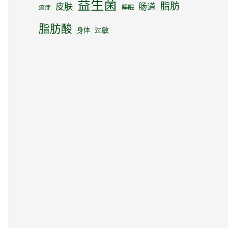
益生菌
脂肪
皮肤
肠道
睡眠
癌症
脂肪酸
身体
过敏