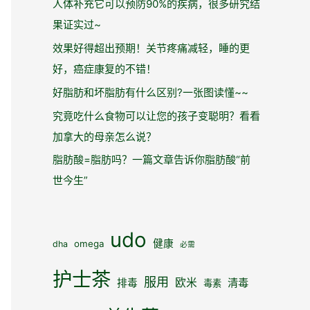
人体补充它可以预防90%的疾病，很多研究结
果证实过~
效果好得超出预期！关节疼痛减轻，睡的更
好，癌症康复的不错！
好脂肪和坏脂肪有什么区别?一张图读懂~~
究竟吃什么食物可以让您的孩子变聪明？看看
加拿大的母亲怎么说？
脂肪酸=脂肪吗？一篇文章告诉你脂肪酸“前
世今生”
udo
健康
omega
dha
必需
护士茶
服用
欧米
清毒
排毒
毒素