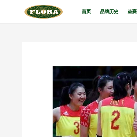
跳
首页
品牌历史
益赛
至
内
容