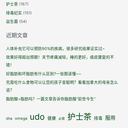
护士茶
(167)
排毒纪实
(151)
益生菌
(54)
近期文章
人体补充它可以预防90%的疾病，很多研究结果证实过~
效果好得超出预期！关节疼痛减轻，睡的更好，癌症康复的不
错！
好脂肪和坏脂肪有什么区别?一张图读懂~~
究竟吃什么食物可以让您的孩子变聪明？看看加拿大的母亲怎么
说？
脂肪酸=脂肪吗？一篇文章告诉你脂肪酸“前世今生”
udo
护士茶
服用
健康
排毒
omega
dha
必需