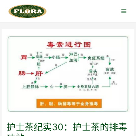
跳
至
Main
内
Menu
容
护士茶纪实30：护士茶的排毒