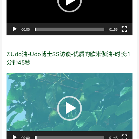
00:00
01:55
7.Udo油-Udo博士SS访谈-优质的欧米伽油-时长:1
分钟45秒
视
频
播
放
器
00:00
01:45