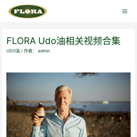
跳
至
Main
内
Menu
容
FLORA Udo油相关视频合集
UDO油
/ 作者：
admin