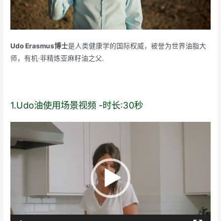
Udo Erasmus博士
是人类健康学的国际权威，被誉为世界油脂大
师，有机·非精炼亚麻籽油之父.
1.Udo油使用场景视频 -时长:30秒
视
频
播
放
器