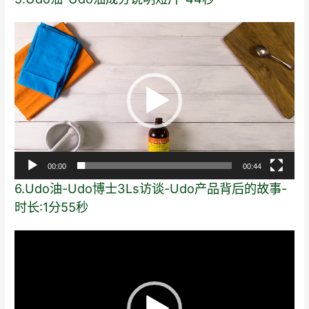
视
频
播
放
器
00:00
00:44
6.Udo油-Udo博士3Ls访谈-Udo产品背后的故事-
时长:1分55秒
视
频
播
放
器