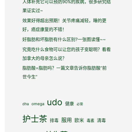
人体补充它可以预防90%的疾病，很多研究结
果证实过~
效果好得超出预期！关节疼痛减轻，睡的更
好，癌症康复的不错！
好脂肪和坏脂肪有什么区别?一张图读懂~~
究竟吃什么食物可以让您的孩子变聪明？看看
加拿大的母亲怎么说？
脂肪酸=脂肪吗？一篇文章告诉你脂肪酸“前
世今生”
udo
健康
omega
dha
必需
护士茶
服用
欧米
清毒
排毒
毒素