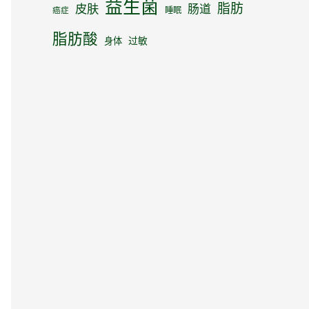
益生菌
脂肪
皮肤
肠道
睡眠
癌症
脂肪酸
身体
过敏