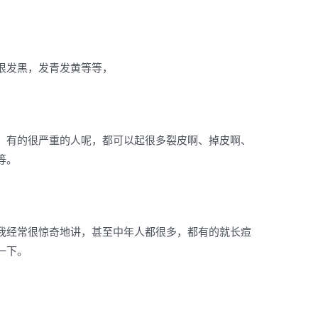
很发黑，发青发黄等等，
，有的很严重的人呢，都可以起很多裂皮啊、掉皮啊、
等。
我经常很惊奇地讲，甚至中年人都很多，都有的就长痘
一下。