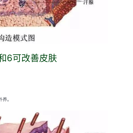
3和6可改善皮肤
外养。