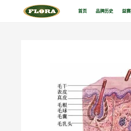
跳
首页
品牌历史
益赛
至
内
容