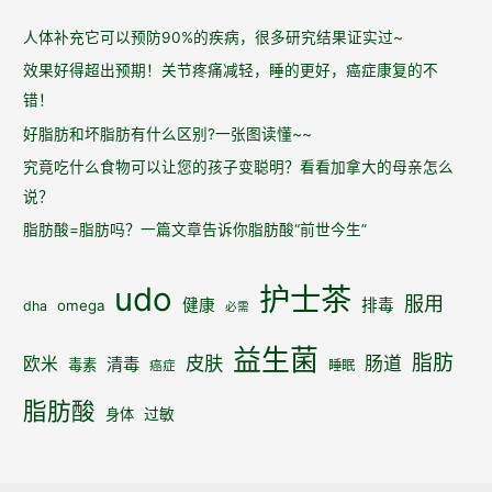
人体补充它可以预防90%的疾病，很多研究结果证实过~
效果好得超出预期！关节疼痛减轻，睡的更好，癌症康复的不
错！
好脂肪和坏脂肪有什么区别?一张图读懂~~
究竟吃什么食物可以让您的孩子变聪明？看看加拿大的母亲怎么
说？
脂肪酸=脂肪吗？一篇文章告诉你脂肪酸“前世今生”
udo
护士茶
服用
健康
排毒
omega
dha
必需
益生菌
脂肪
皮肤
肠道
欧米
清毒
毒素
睡眠
癌症
脂肪酸
身体
过敏