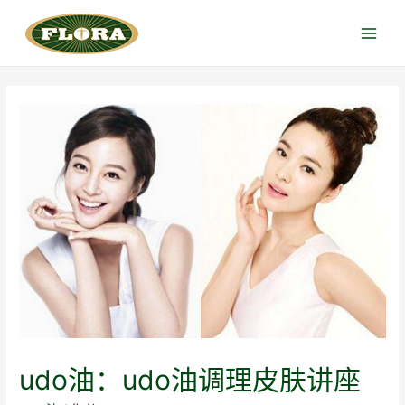
跳
至
Main
内
Menu
容
udo油：udo油调理皮肤讲座