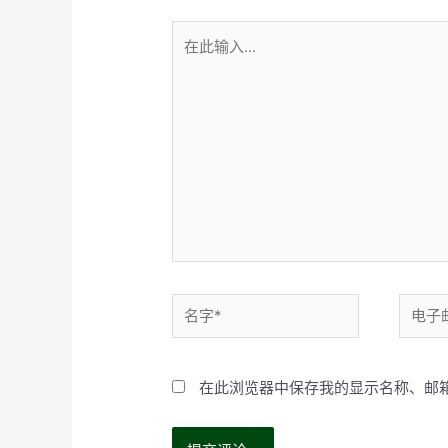
在
此
输
入...
名
电
字
子
*
邮
在此浏览器中保存我的显示名称、邮
箱
*