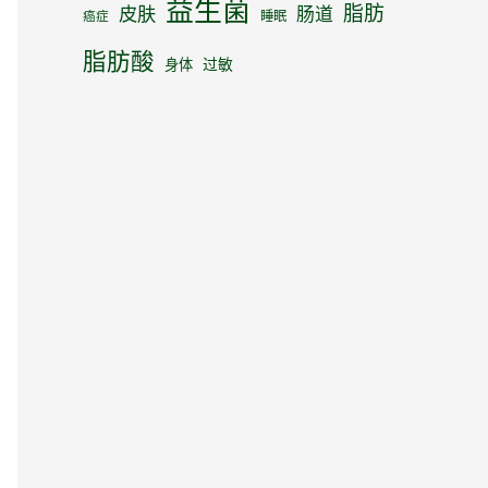
益生菌
脂肪
皮肤
肠道
睡眠
癌症
脂肪酸
身体
过敏