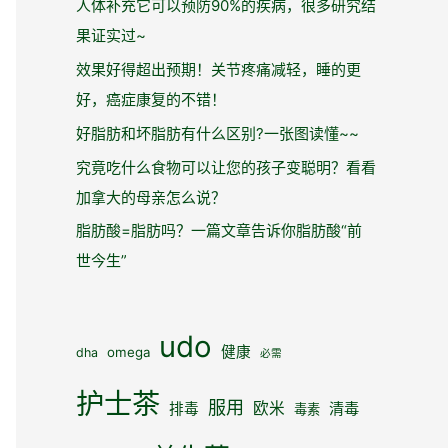
人体补充它可以预防90%的疾病，很多研究结
果证实过~
效果好得超出预期！关节疼痛减轻，睡的更
好，癌症康复的不错！
好脂肪和坏脂肪有什么区别?一张图读懂~~
究竟吃什么食物可以让您的孩子变聪明？看看
加拿大的母亲怎么说？
脂肪酸=脂肪吗？一篇文章告诉你脂肪酸“前
世今生”
udo
健康
omega
dha
必需
护士茶
服用
欧米
清毒
排毒
毒素