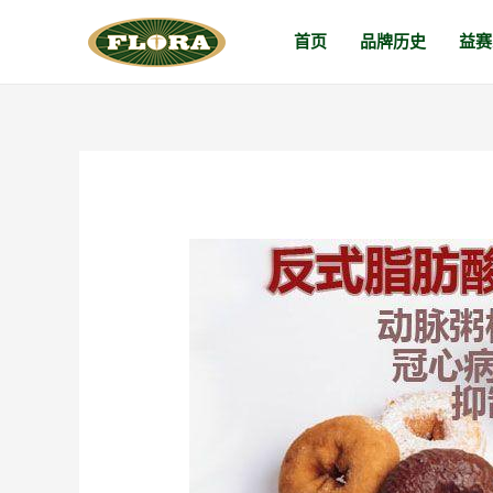
跳
首页
品牌历史
益赛
至
内
容