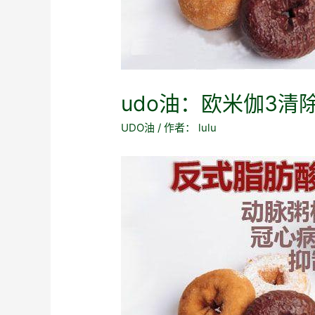
udo油：欧米伽3
UDO油
/ 作者：
lulu