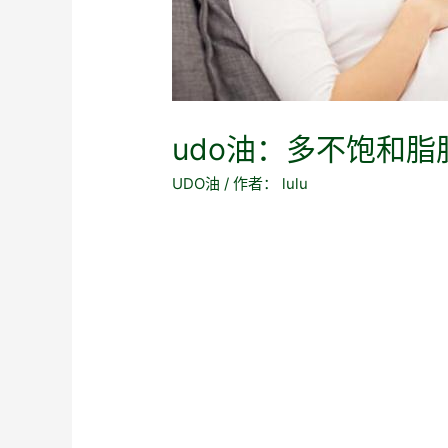
udo油：多不饱和
UDO油
/ 作者：
lulu