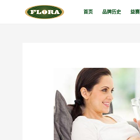
跳
首页
品牌历史
益赛
至
内
容