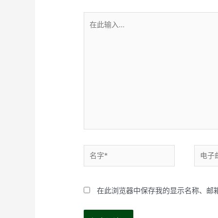
在
此
输
入...
名
电
字
子
*
邮
在此浏览器中保存我的显示名称、邮
箱
*