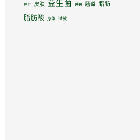
益生菌
脂肪
皮肤
肠道
睡眠
癌症
脂肪酸
身体
过敏