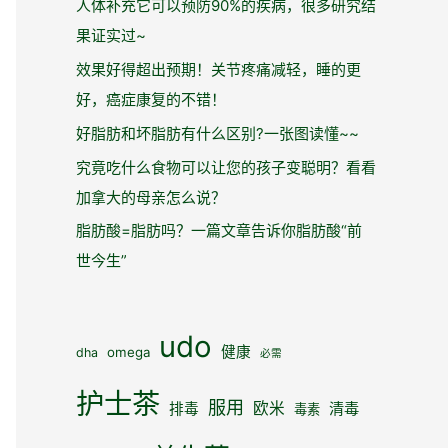
人体补充它可以预防90%的疾病，很多研究结
果证实过~
效果好得超出预期！关节疼痛减轻，睡的更
好，癌症康复的不错！
好脂肪和坏脂肪有什么区别?一张图读懂~~
究竟吃什么食物可以让您的孩子变聪明？看看
加拿大的母亲怎么说？
脂肪酸=脂肪吗？一篇文章告诉你脂肪酸“前
世今生”
udo
健康
omega
dha
必需
护士茶
服用
欧米
清毒
排毒
毒素