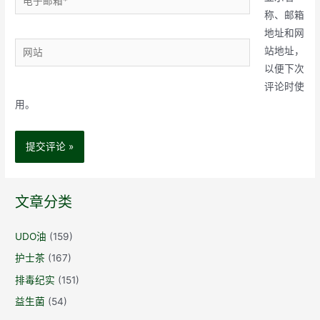
子
称、邮箱
邮
地址和网
网
箱
站地址，
站
*
以便下次
评论时使
用。
文章分类
UDO油
(159)
护士茶
(167)
排毒纪实
(151)
益生菌
(54)