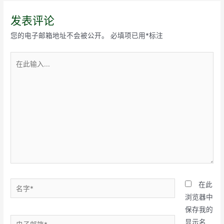
导
航
发表评论
您的电子邮箱地址不会被公开。
必填项已用
*
标注
在
此
输
入...
名
在此
字
浏览器中
*
保存我的
电
显示名