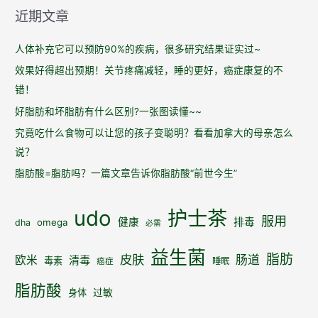
近期文章
人体补充它可以预防90%的疾病，很多研究结果证实过~
效果好得超出预期！关节疼痛减轻，睡的更好，癌症康复的不
错！
好脂肪和坏脂肪有什么区别?一张图读懂~~
究竟吃什么食物可以让您的孩子变聪明？看看加拿大的母亲怎么
说？
脂肪酸=脂肪吗？一篇文章告诉你脂肪酸“前世今生”
udo
护士茶
服用
健康
排毒
omega
dha
必需
益生菌
脂肪
皮肤
肠道
欧米
清毒
毒素
睡眠
癌症
脂肪酸
身体
过敏