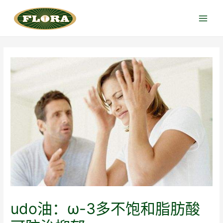
跳
至
Main
内
Menu
容
udo油：ω-3多不饱和脂肪酸