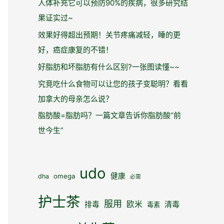
人体补充它可以预防90%的疾病，很多研究结
果证实过~
效果好得超出预期！关节疼痛减轻，睡的更
好，癌症康复的不错！
好脂肪和坏脂肪有什么区别?一张图读懂~~
究竟吃什么食物可以让您的孩子变聪明？看看
加拿大的母亲怎么说？
脂肪酸=脂肪吗？一篇文章告诉你脂肪酸“前
世今生”
udo
健康
omega
dha
必需
护士茶
服用
欧米
清毒
排毒
毒素