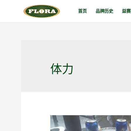
跳
首页
品牌历史
益赛
至
内
容
体力