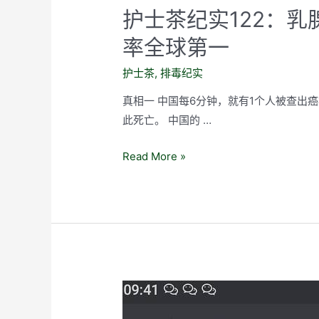
护士茶纪实122：
率全球第一
护士茶
,
排毒纪实
真相一 中国每6分钟，就有1个人被查出癌
此死亡。 中国的 …
护
Read More »
士
茶
纪
实
122：
乳
腺
癌