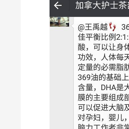
的
五
个
真
相：
中
国
发
病
率
全
球
第
一