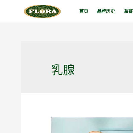
跳
首页
品牌历史
益赛
至
内
容
乳腺