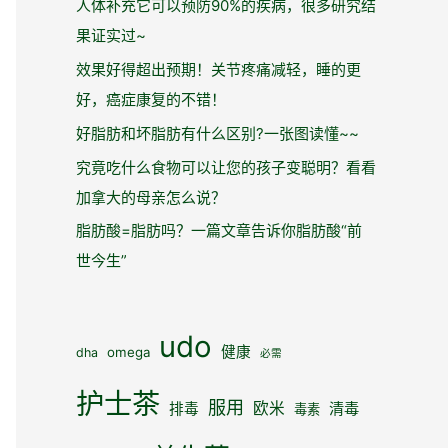
人体补充它可以预防90%的疾病，很多研究结
果证实过~
效果好得超出预期！关节疼痛减轻，睡的更
好，癌症康复的不错！
好脂肪和坏脂肪有什么区别?一张图读懂~~
究竟吃什么食物可以让您的孩子变聪明？看看
加拿大的母亲怎么说？
脂肪酸=脂肪吗？一篇文章告诉你脂肪酸“前
世今生”
udo
健康
omega
dha
必需
护士茶
服用
欧米
清毒
排毒
毒素