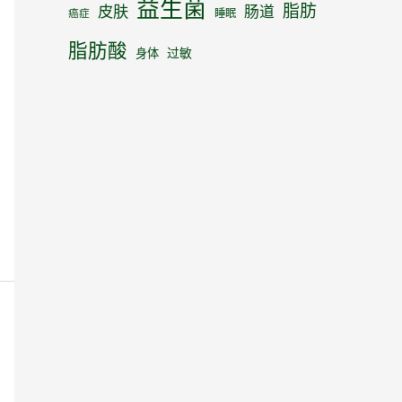
益生菌
脂肪
皮肤
肠道
睡眠
癌症
脂肪酸
身体
过敏