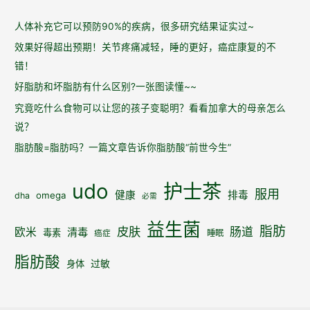
人体补充它可以预防90%的疾病，很多研究结果证实过~
效果好得超出预期！关节疼痛减轻，睡的更好，癌症康复的不
错！
好脂肪和坏脂肪有什么区别?一张图读懂~~
究竟吃什么食物可以让您的孩子变聪明？看看加拿大的母亲怎么
说？
脂肪酸=脂肪吗？一篇文章告诉你脂肪酸“前世今生”
udo
护士茶
服用
健康
排毒
omega
dha
必需
益生菌
脂肪
皮肤
肠道
欧米
清毒
毒素
睡眠
癌症
脂肪酸
身体
过敏