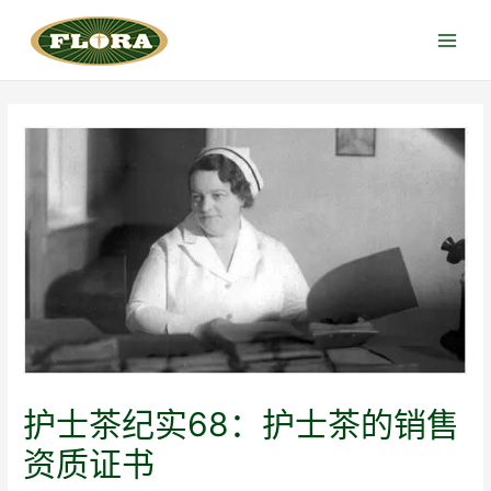
跳
至
Main
内
Menu
容
护士茶纪实68：护士茶的销售
资质证书