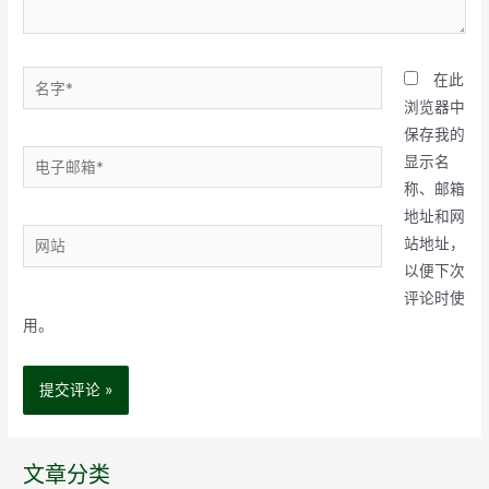
名
在此
字
浏览器中
*
保存我的
电
显示名
子
称、邮箱
邮
地址和网
网
箱
站地址，
站
*
以便下次
评论时使
用。
文章分类