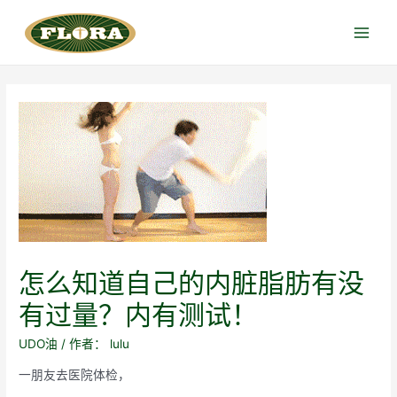
跳
至
Main
内
Menu
容
怎么知道自己的内脏脂肪有没
有过量？内有测试！
UDO油
/ 作者：
lulu
一朋友去医院体检，