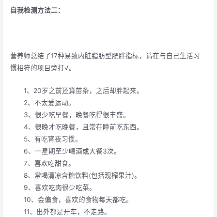
自我检测方法二：
营养师总结了17种易致内脏脂肪型肥胖指标，请在与自己生活习
惯相符的项目旁打√。
1、20岁之前还算苗条，之后却胖起来。
2、不太爱运动。
3、很少吃早餐，晚餐吃得很丰盛。
4、很晚才吃晚餐，且常在睡前吃东西。
5、有吃宵夜习惯。
6、一星期至少喝酒或大餐3次。
7、喜欢吃甜食。
8、常喝清凉含糖饮料(包括现榨果汁)。
9、喜欢吃肉很少吃菜。
10、会偏食，喜欢的食物每天都吃。
11、出外都是开车，不走路。