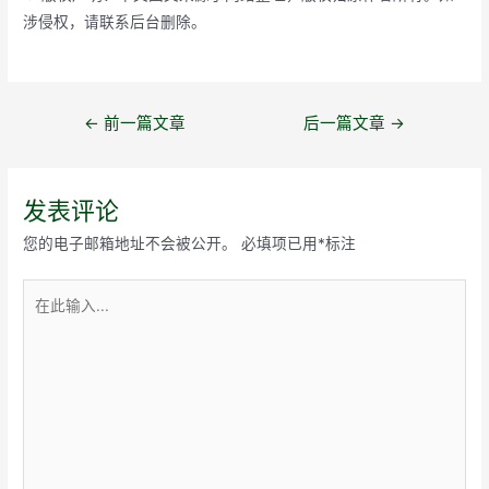
涉侵权，请联系后台删除。
文
←
前一篇文章
后一篇文章
→
章
导
航
发表评论
您的电子邮箱地址不会被公开。
必填项已用
*
标注
在
此
输
入...