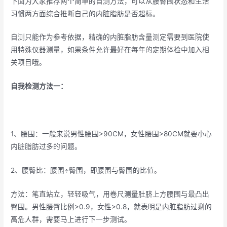
下面为大家推荐两个简单的自测方法，可以从腰臀围状态和生活
习惯两方面综合推断自己的内脏脂肪是否超标。
自测只能作为参考依据，精确的内脏脂肪含量测定需要到医院使
用特殊仪器测量，如果条件允许最好在每年的定期体检中加入相
关项目哦。
自我检测方法一：
1、腰围：一般来说男性腰围>90CM，女性腰围>80CM就要小心
内脏脂肪过多的问题。
2、腰臀比：腰围÷臀围，即腰围与臀围的比值。
方法：笔直站立，轻轻吸气，用卷尺测量肚脐上方腰围与最凸出
臀围。男性腰臀比例>0.9，女性>0.8，就表明是内脏脂肪过剩的
高危人群，需要马上进行下一步测试。