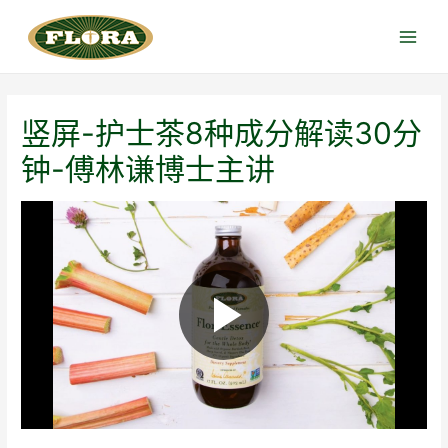
跳
至
Main
内
Menu
容
竖屏-护士茶8种成分解读30分
钟-傅林谦博士主讲