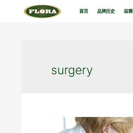
跳
首页
品牌历史
益赛
至
内
容
surgery