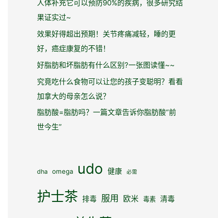
人体补充它可以预防90%的疾病，很多研究结
果证实过~
效果好得超出预期！关节疼痛减轻，睡的更
好，癌症康复的不错！
好脂肪和坏脂肪有什么区别?一张图读懂~~
究竟吃什么食物可以让您的孩子变聪明？看看
加拿大的母亲怎么说？
脂肪酸=脂肪吗？一篇文章告诉你脂肪酸“前
世今生”
udo
健康
omega
dha
必需
护士茶
服用
欧米
清毒
排毒
毒素