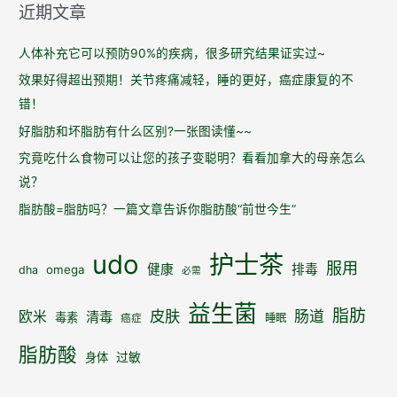
药
近期文章
物
抗
人体补充它可以预防90%的疾病，很多研究结果证实过~
癌
效果好得超出预期！关节疼痛减轻，睡的更好，癌症康复的不
能
错！
力
好脂肪和坏脂肪有什么区别?一张图读懂~~
究竟吃什么食物可以让您的孩子变聪明？看看加拿大的母亲怎么
说？
脂肪酸=脂肪吗？一篇文章告诉你脂肪酸“前世今生”
udo
护士茶
服用
健康
排毒
omega
dha
必需
益生菌
脂肪
皮肤
肠道
欧米
清毒
毒素
睡眠
癌症
脂肪酸
身体
过敏