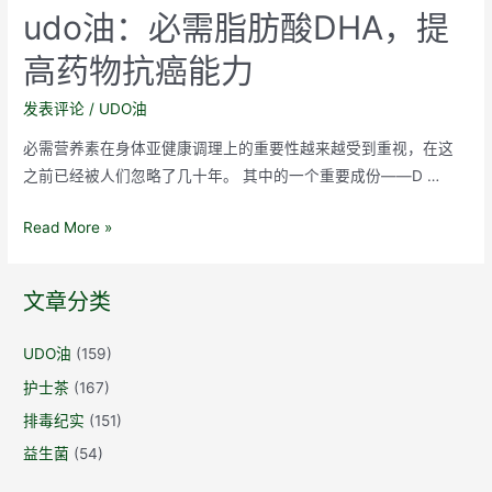
udo油：必需脂肪酸DHA，提
高药物抗癌能力
发表评论
/
UDO油
必需营养素在身体亚健康调理上的重要性越来越受到重视，在这
之前已经被人们忽略了几十年。 其中的一个重要成份——D …
udo
Read More »
油：
必
文章分类
需
脂
UDO油
(159)
肪
护士茶
(167)
酸
DHA，
排毒纪实
(151)
提
益生菌
(54)
高