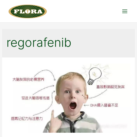
跳
至
Main
内
Menu
容
regorafenib