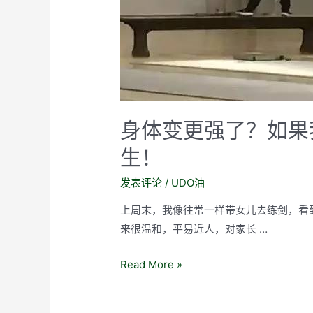
身体变更强了？如果
生！
发表评论
/
UDO油
上周末，我像往常一样带女儿去练剑，看
来很温和，平易近人，对家长 …
身
Read More »
体
变