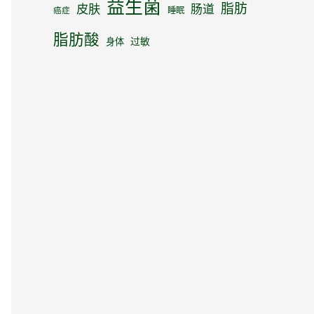
益生菌
脂肪
皮肤
肠道
睡眠
癌症
脂肪酸
身体
过敏