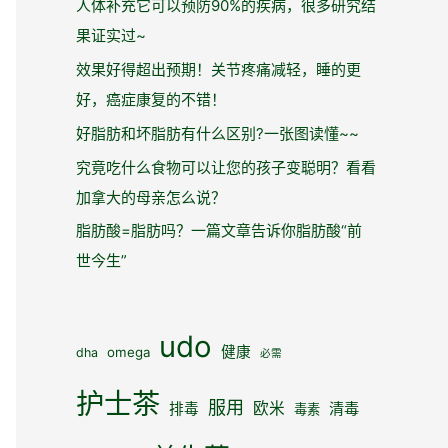
人体补充它可以预防90%的疾病，很多研究结
果证实过~
效果好得超出预期！关节疼痛减轻，睡的更
好，癌症康复的不错！
好脂肪和坏脂肪有什么区别?一张图读懂~~
究竟吃什么食物可以让您的孩子变聪明？看看
加拿大的母亲怎么说？
脂肪酸=脂肪吗？一篇文章告诉你脂肪酸“前
世今生”
udo
健康
omega
dha
必需
护士茶
服用
欧米
清毒
排毒
毒素