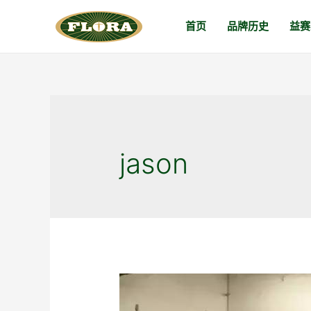
跳
首页
品牌历史
益赛
至
内
容
jason