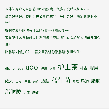
敏
症
人体补充它可以预防90%的疾病，很多研究结果证实过~
状
效果好得超出预期！关节疼痛减轻，睡的更好，癌症康复的不
错！
好脂肪和坏脂肪有什么区别?一张图读懂~~
究竟吃什么食物可以让您的孩子变聪明？看看加拿大的母亲怎么
说？
脂肪酸=脂肪吗？一篇文章告诉你脂肪酸“前世今生”
udo
护士茶
服用
健康
排毒
omega
dha
必需
益生菌
脂肪
皮肤
肠道
欧米
清毒
毒素
睡眠
癌症
脂肪酸
身体
过敏