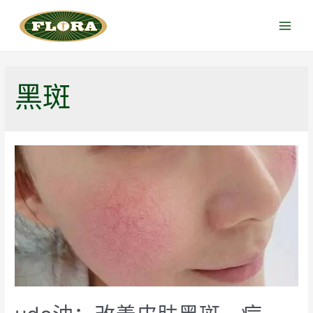
跳
至
Main
内
Menu
容
黑斑