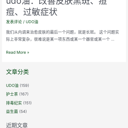
udo油：改善皮肤黑斑、痘
痘、过敏症状
发表评论
/
UDO油
我们从内调来治愈皮肤的最后一个问题，就是长斑。 这个问题实
际上非常复杂，很难说是某一项东西或某一个器官或某一个 …
udo
Read More »
油：
改
文章分类
善
皮
UDO油
(159)
肤
护士茶
(167)
黑
斑、
排毒纪实
(151)
痘
益生菌
(54)
痘、
过
近期文章