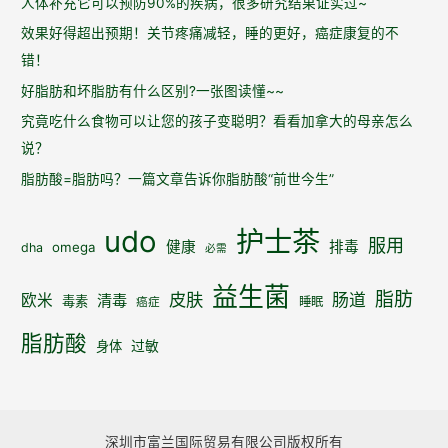
泌
人体补充它可以预防90%的疾病，很多研究结果证实过~
效果好得超出预期！关节疼痛减轻，睡的更好，癌症康复的不
错！
好脂肪和坏脂肪有什么区别?一张图读懂~~
究竟吃什么食物可以让您的孩子变聪明？看看加拿大的母亲怎么
说？
脂肪酸=脂肪吗？一篇文章告诉你脂肪酸“前世今生”
udo
护士茶
服用
健康
排毒
omega
dha
必需
益生菌
脂肪
皮肤
肠道
欧米
清毒
毒素
睡眠
癌症
脂肪酸
身体
过敏
深圳市富兰国际贸易有限公司版权所有