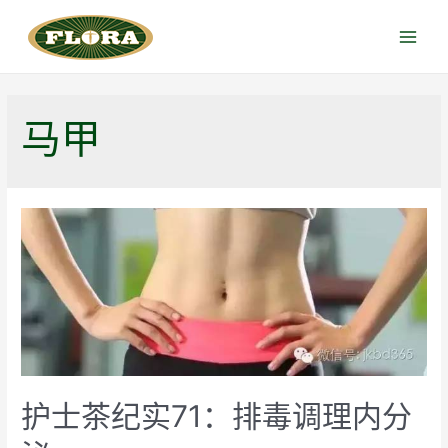
跳
至
Main
内
Menu
容
马甲
护士茶纪实71：排毒调理内分