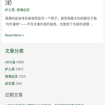
泌
护士茶
,
排毒纪实
满满妈是身体改善很明显的一个例子。我觉得最大的因素在于她
“内外兼修”——不仅注重外部的锻炼，也做到了内部的调理 …
护
Read More »
士
茶
文章分类
纪
实
UDO油
(159)
71：
护士茶
(167)
排
毒
排毒纪实
(151)
调
益生菌
(54)
理
内
近期文章
分