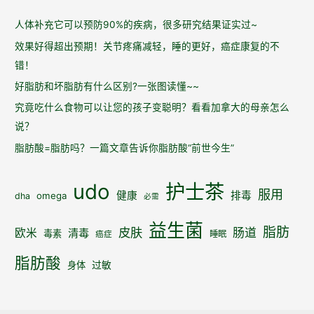
身
体
人体补充它可以预防90%的疾病，很多研究结果证实过~
在
效果好得超出预期！关节疼痛减轻，睡的更好，癌症康复的不
慢
错！
慢
好脂肪和坏脂肪有什么区别?一张图读懂~~
康
究竟吃什么食物可以让您的孩子变聪明？看看加拿大的母亲怎么
复
说？
脂肪酸=脂肪吗？一篇文章告诉你脂肪酸“前世今生”
udo
护士茶
服用
健康
排毒
omega
dha
必需
益生菌
脂肪
皮肤
肠道
欧米
清毒
毒素
睡眠
癌症
脂肪酸
身体
过敏