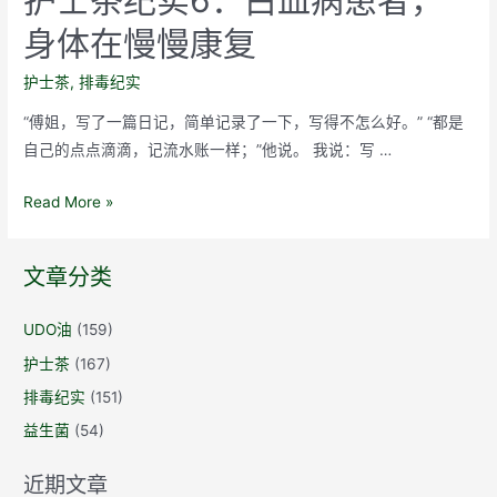
护士茶纪实6：白血病患者，
身体在慢慢康复
护士茶
,
排毒纪实
“傅姐，写了一篇日记，简单记录了一下，写得不怎么好。” “都是
自己的点点滴滴，记流水账一样；”他说。 我说：写 …
护
Read More »
士
茶
文章分类
纪
实
UDO油
(159)
6：
护士茶
(167)
白
血
排毒纪实
(151)
病
益生菌
(54)
患
者，
近期文章