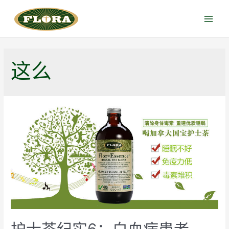
跳
至
Main
内
Menu
容
这么