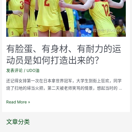
步
这
么
累？
如
何
在
有脸蛋、有身材、有耐力的运
运
动员是如何打造出来的？
动
中
发表评论
/
UDO油
享
还记得女排第一次在日本拿世界冠军，大学生到街上狂欢，同学
受
烧了扫地的埽当火把，第二天被老师笑骂的情景，想起当时的 …
快
乐？
有
Read More »
脸
蛋、
文章分类
有
身