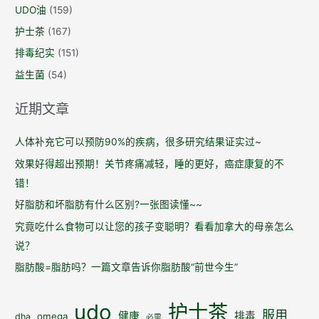
UDO油
(159)
材、
护士茶
(167)
有
耐
排毒纪实
(151)
力
益生菌
(54)
的
运
近期文章
动
员
人体补充它可以预防90%的疾病，很多研究结果证实过~
是
效果好得超出预期！关节疼痛减轻，睡的更好，癌症康复的不
如
错！
何
好脂肪和坏脂肪有什么区别?一张图读懂~~
打
究竟吃什么食物可以让您的孩子变聪明？看看加拿大的母亲怎么
造
说？
出
来
脂肪酸=脂肪吗？一篇文章告诉你脂肪酸“前世今生”
的？
udo
护士茶
服用
健康
排毒
omega
dha
必需