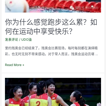
你为什么感觉跑步这么累？如
何在运动中享受快乐？
发表评论
/
UDO油
里约残奥会已经结束了，残奥会比赛现场，每时每刻都在演绎精
彩，也无时无刻不带来感动。对于常人而言，残奥会运动员堪 …
你
Read More »
为
什
么
感
觉
跑