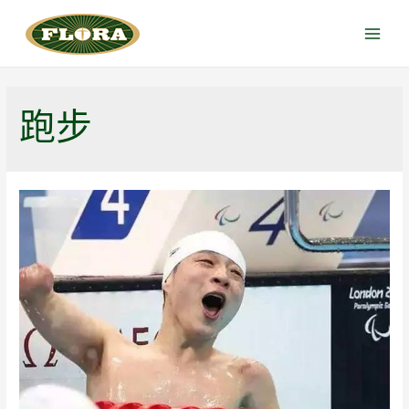
跳
至
Main
内
Menu
容
跑步