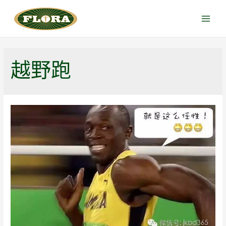
跳
至
Main
内
Menu
容
越野跑