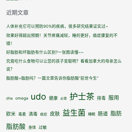
他
们
近期文章
每
天
人体补充它可以预防90%的疾病，很多研究结果证实过~
吃
效果好得超出预期！关节疼痛减轻，睡的更好，癌症康复的不
什
错！
么？
好脂肪和坏脂肪有什么区别?一张图读懂~~
究竟吃什么食物可以让您的孩子变聪明？看看加拿大的母亲怎么
说？
脂肪酸=脂肪吗？一篇文章告诉你脂肪酸“前世今生”
udo
护士茶
服用
健康
排毒
omega
dha
必需
益生菌
脂肪
皮肤
肠道
欧米
清毒
毒素
睡眠
癌症
脂肪酸
身体
过敏