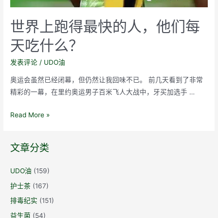
世界上跑得最快的人，他们每
天吃什么？
发表评论
/
UDO油
奥运会虽然已经闭幕，但仍然让我回味不已。 前几天看到了非常
精彩的一幕，在里约奥运男子百米飞人大战中，牙买加选手 …
世
Read More »
界
上
文章分类
跑
得
UDO油
(159)
最
护士茶
(167)
快
的
排毒纪实
(151)
人，
益生菌
(54)