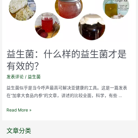
验
的
益
生
菌，
不
是
益生菌：什么样的益生菌才是
好
有效的？
益
生
发表评论
/
益生菌
菌
益生菌似乎是当今呼声最高可解决亚健康的工具。这是一篇发表
在“加拿大食品内参”的文章，讲述的比较全面，科学，有些 …
益
Read More »
生
菌：
文章分类
什