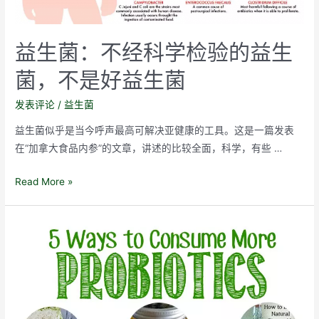
益生菌：不经科学检验的益生
菌，不是好益生菌
发表评论
/
益生菌
益生菌似乎是当今呼声最高可解决亚健康的工具。这是一篇发表
在“加拿大食品内参”的文章，讲述的比较全面，科学，有些 …
益
Read More »
生
菌：
不
经
科
学
检