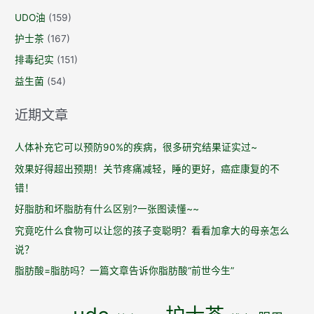
么
UDO油
(159)
样
护士茶
(167)
的
益
排毒纪实
(151)
生
益生菌
(54)
菌
才
近期文章
是
有
人体补充它可以预防90%的疾病，很多研究结果证实过~
效
效果好得超出预期！关节疼痛减轻，睡的更好，癌症康复的不
的？
错！
好脂肪和坏脂肪有什么区别?一张图读懂~~
究竟吃什么食物可以让您的孩子变聪明？看看加拿大的母亲怎么
说？
脂肪酸=脂肪吗？一篇文章告诉你脂肪酸“前世今生”