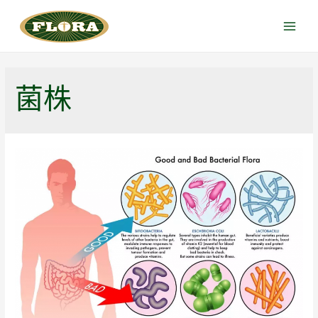
跳
至
Main
内
Menu
容
菌株