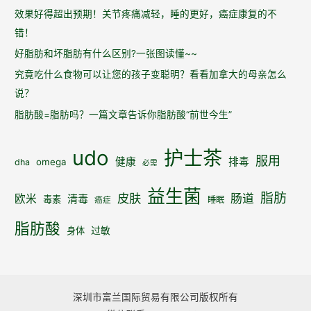
生
效果好得超出预期！关节疼痛减轻，睡的更好，癌症康复的不
活
错！
质
好脂肪和坏脂肪有什么区别?一张图读懂~~
量
究竟吃什么食物可以让您的孩子变聪明？看看加拿大的母亲怎么
提
说？
高，
食
脂肪酸=脂肪吗？一篇文章告诉你脂肪酸“前世今生”
欲
精
udo
护士茶
服用
健康
排毒
omega
dha
必需
神
好
益生菌
脂肪
皮肤
肠道
欧米
清毒
转
毒素
睡眠
癌症
脂肪酸
身体
过敏
深圳市富兰国际贸易有限公司版权所有