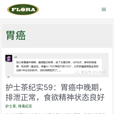
跳
至
Main
内
Menu
容
胃癌
护士茶纪实59：胃癌中晚期，
排泄正常，食欲精神状态良好
护士茶
,
排毒纪实