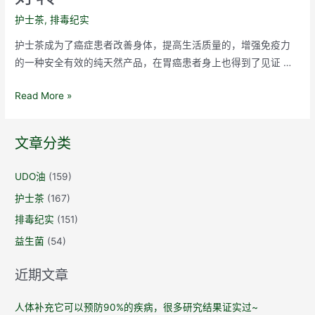
食
欲
护士茶
,
排毒纪实
精
护士茶成为了癌症患者改善身体，提高生活质量的，增强免疫力
神
的一种安全有效的纯天然产品，在胃癌患者身上也得到了见证 …
状
态
护
Read More »
良
士
好
茶
文章分类
纪
实
UDO油
(159)
37：
护士茶
(167)
喉
癌
排毒纪实
(151)
和
益生菌
(54)
胃
癌
近期文章
患
者，
人体补充它可以预防90%的疾病，很多研究结果证实过~