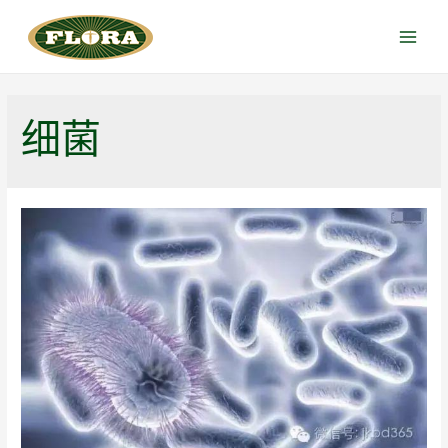
跳
至
Main
内
Menu
容
细菌