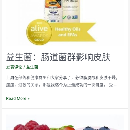
益生菌：肠道菌群影响皮肤
发表评论
/
益生菌
上周在部落和健康群里和大家分享了，必须脂肪酸和皮肤干燥，
痘痘，过敏的关系。那是我迄今为止最成功的一次讲座。 受 …
益
Read More »
生
菌：
肠
道