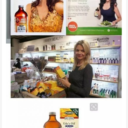
从
哪
里
来？