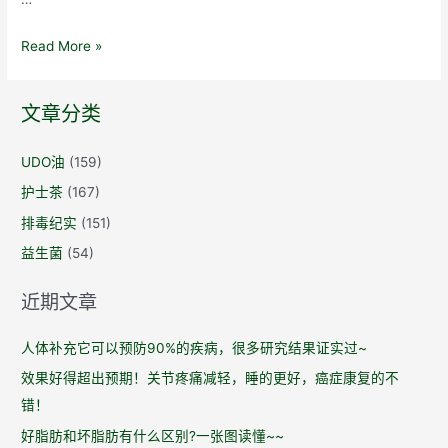
益
Read More »
生
菌：
文章分类
如
何
UDO油
(159)
发
护士茶
(167)
现
最
排毒纪实
(151)
好
益生菌
(54)
的
益
近期文章
生
菌？
人体补充它可以预防90%的疾病，很多研究结果证实过~
效果好得超出预期！关节疼痛减轻，睡的更好，癌症康复的不
错！
好脂肪和坏脂肪有什么区别?一张图读懂~~