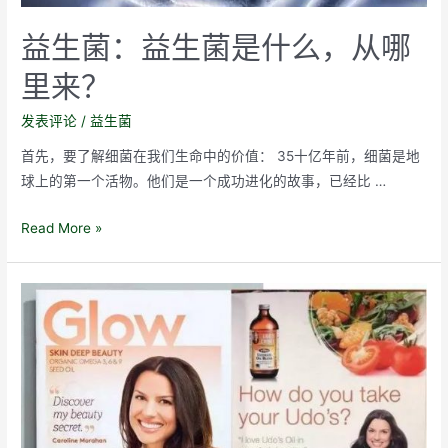
益生菌：益生菌是什么，从哪
里来？
发表评论
/
益生菌
首先，要了解细菌在我们生命中的价值： 35十亿年前，细菌是地
球上的第一个活物。他们是一个成功进化的故事，已经比 …
益
Read More »
生
菌：
益
生
菌
是
什
么，