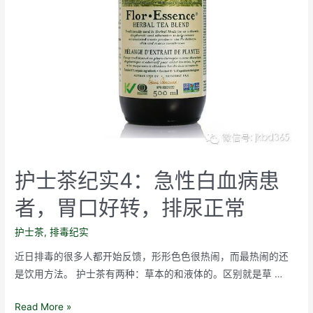
排
毒
表
现
护士茶纪实4：急性白血病患
者，胃口好转，排尿正常
护士茶
,
排毒纪实
近日排毒的很多人都开始反馈，形形色色很热闹，而最热闹的还
是饮用方法。 护士茶有两种：草本的和液体的。区别就是草 …
护
Read More »