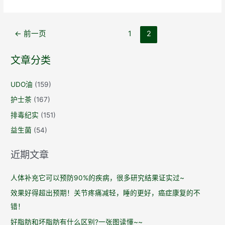
士
茶
文
纪
←
前一页
1
2
章
实
导
4：
文章分类
航
急
性
UDO油
(159)
白
护士茶
(167)
血
排毒纪实
(151)
病
益生菌
(54)
患
者，
近期文章
胃
口
人体补充它可以预防90%的疾病，很多研究结果证实过~
好
效果好得超出预期！关节疼痛减轻，睡的更好，癌症康复的不
转，
错！
排
尿
好脂肪和坏脂肪有什么区别?一张图读懂~~