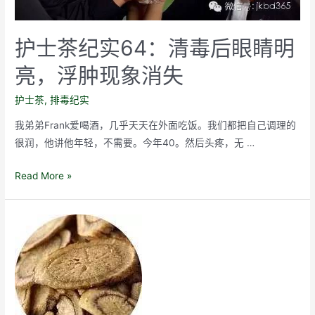
护士茶纪实64：清毒后眼睛明
亮，浮肿现象消失
护士茶
,
排毒纪实
我弟弟Frank爱喝酒，几乎天天在外面吃饭。我们都把自己调理的
很润，他讲他年轻，不需要。今年40。然后头疼，无 …
护
Read More »
士
茶
纪
实
64：
清
毒