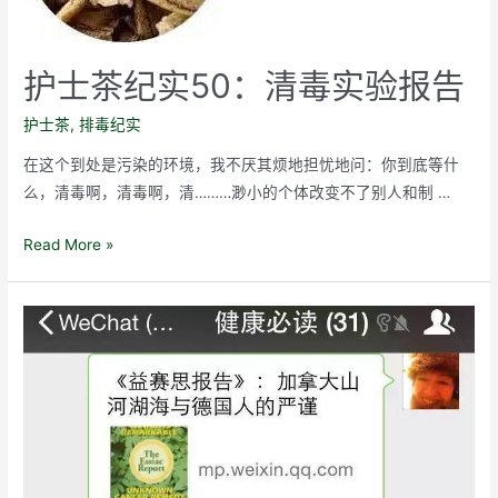
后
眼
睛
护士茶纪实50：清毒实验报告
明
亮，
护士茶
,
排毒纪实
浮
在这个到处是污染的环境，我不厌其烦地担忧地问：你到底等什
肿
么，清毒啊，清毒啊，清………渺小的个体改变不了别人和制 …
现
象
护
Read More »
消
士
失
茶
纪
实
50：
清
毒
实
验