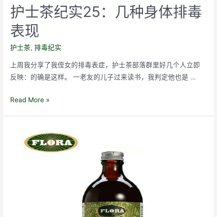
护士茶纪实25：几种身体排毒
表现
护士茶
,
排毒纪实
上周我分享了我侄女的排毒表症，护士茶部落群里好几个人立即
反映：的确是这样。 一老友的儿子过来读书，我判定他也是 …
护
Read More »
士
茶
纪
实
25：
几
种
身
体