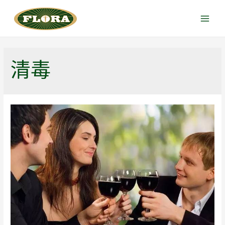
跳
至
Main
内
Menu
容
清毒