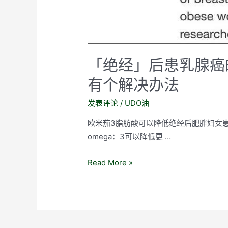
「绝经」后患乳腺癌
有个解决办法
发表评论
/
UDO油
欧米茄3脂肪酸可以降低绝经后肥胖妇女
omega：3可以降低更 …
「绝
Read More »
经」
后
患
乳