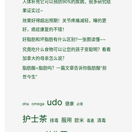
人体补充它可以预防90%的疾病，很多研究结
果证实过~
效果好得超出预期！关节疼痛减轻，睡的更
好，癌症康复的不错！
好脂肪和坏脂肪有什么区别?一张图读懂~~
究竟吃什么食物可以让您的孩子变聪明？看看
加拿大的母亲怎么说？
脂肪酸=脂肪吗？一篇文章告诉你脂肪酸“前
世今生”
udo
健康
omega
dha
必需
护士茶
服用
欧米
清毒
排毒
毒素