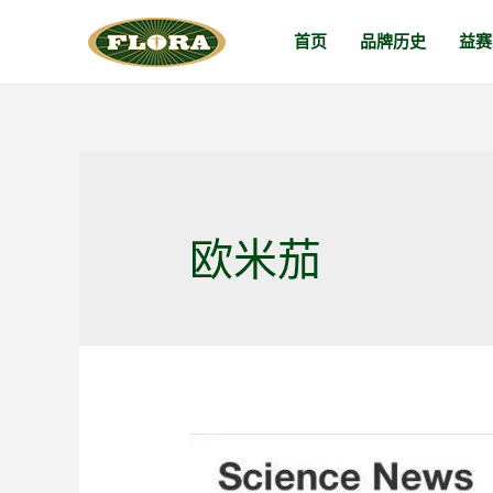
跳
首页
品牌历史
益赛
至
内
容
欧米茄