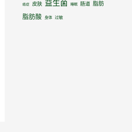
益生菌
脂肪
皮肤
肠道
睡眠
癌症
脂肪酸
身体
过敏