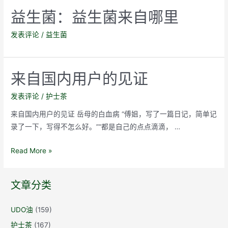
益生菌：益生菌来自哪里
发表评论
/
益生菌
来自国内用户的见证
发表评论
/
护士茶
来自国内用户的见证 岳母的白血病 “傅姐，写了一篇日记，简单记
录了一下，写得不怎么好。”“都是自己的点点滴滴， …
来
Read More »
自
国
文章分类
内
用
UDO油
(159)
户
护士茶
(167)
的