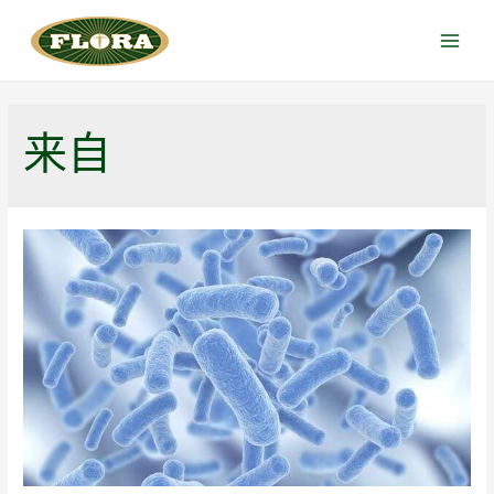
跳
至
Main
内
Menu
容
来自