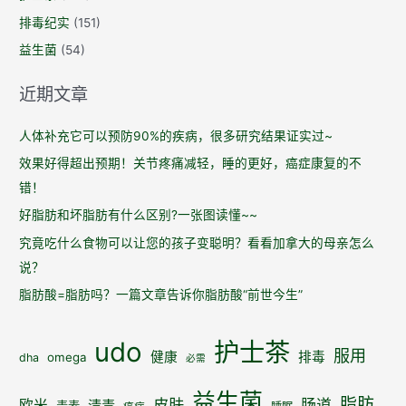
见
排毒纪实
(151)
证
益生菌
(54)
近期文章
人体补充它可以预防90%的疾病，很多研究结果证实过~
效果好得超出预期！关节疼痛减轻，睡的更好，癌症康复的不
错！
好脂肪和坏脂肪有什么区别?一张图读懂~~
究竟吃什么食物可以让您的孩子变聪明？看看加拿大的母亲怎么
说？
脂肪酸=脂肪吗？一篇文章告诉你脂肪酸“前世今生”
udo
护士茶
服用
健康
排毒
omega
dha
必需
益生菌
脂肪
皮肤
肠道
欧米
清毒
毒素