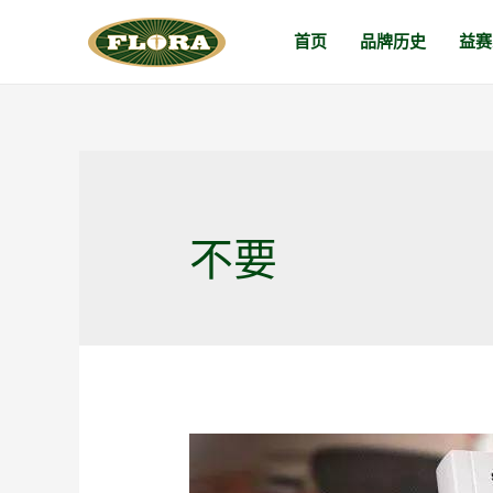
跳
首页
品牌历史
益赛
至
内
容
不要