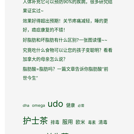
人体补充它可以预防90%的疾病，很多研究结
果证实过~
效果好得超出预期！关节疼痛减轻，睡的更
好，癌症康复的不错！
好脂肪和坏脂肪有什么区别?一张图读懂~~
究竟吃什么食物可以让您的孩子变聪明？看看
加拿大的母亲怎么说？
脂肪酸=脂肪吗？一篇文章告诉你脂肪酸“前
世今生”
udo
健康
omega
dha
必需
护士茶
服用
欧米
清毒
排毒
毒素