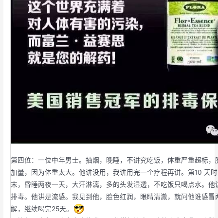
第四位：一位中年男士。抽烟，晚睡，不讲究吃饭，体重严重超标，
加量，因为体重太大。他讲没用，我讲用完一个疗程再讲。第10 天
末，昏睡两夜一天，大汗淋漓，多的头发湿透，不吃饭只喝点水。他
排毒。他讲是流感。我见到他，脸色红润，眼睛清澈，就问他谁感冒
解，继续喝完25天。