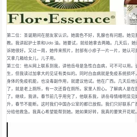
第二位：圣诞期间在朋友家认识。她面色不好，乳腺也有问题。她见
教。我讲起护士茶和Udo 油。她要试，就给她拿去两箱。几天后，
诉她很好。又过一周，她传来照片，肘部有小疹子一片一片，她认可
又拿几箱给女儿，儿子用。
第三位：他从网上联系到我，讲他岳母是急性白血病，可不可以用。
生，但我读过加拿大的见证有类似的。同时白血病就是免疫系统损坏
身体的免疫机能，也没毒副作用，就建议他试。他在广西。几天后他
了，就是老上厕所，有一次还昏在厕所。家里人担心。了解病人是在
了。继续，我讲。春节前几乎用完了，他联系我，讲岳母情绪明显见
升，春节不能断。这时我们中国办公室的都已放假。我们只好联系广
分给他救急。我真心希望能帮到她。她如果好转，我真的要笑开花昵