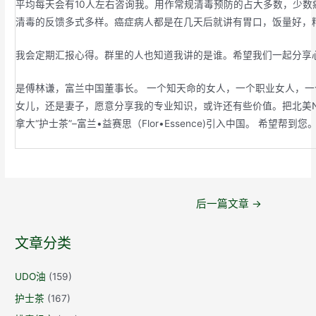
平均每天会有10人左右咨询我。用作常规清毒预防的占大多数，少数
清毒的反馈多式多样。癌症病人都是在几天后就讲有胃口，饭量好，
我会定期汇报心得。群里的人也知道我讲的是谁。希望我们一起分享
是傅林谦，富兰中国董事长。 一个知天命的女人，一个职业女人，
女儿，还是妻子，愿意分享我的专业知识，或许还有些价值。把北美No
拿大“护士茶”–富兰•益赛思（Flor•Essence)引入中国。 希望帮到您
文
后一篇文章
→
章
导
文章分类
航
UDO油
(159)
护士茶
(167)