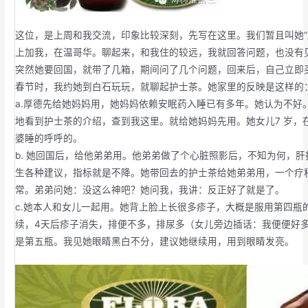
这位，是上周和我交流，印象比较深刻，先写在这里。我们暂且叫她“
上加我，在温哥华。聊起来，和我住的较远，我就回答问题，也没有
突然她要回国，就带了几箱，期间问了几个问题，回来后，自己立即
春节时，我约她到白石玩玩，就聊起护士茶。她家里的反映是这样的
a.厚德先给她妈妈用，她妈妈依赖安眠药入睡已有多年。她认为不好
地看到护士茶的介绍，查到我这里。就给她妈妈先用。她女儿7 岁，
婆睡的呼呼的。
b. 她回国后，给他弟弟用。他弟弟做了个心脏照影后，不知为何，
生各种建议，指标就是不降。她带回去的护士茶给她弟弟用，一个疗
常。弟弟问她：没这么神吧？她问我，我讲：反正好了就是了。
c.她本人和女儿一起用。她背上脸上长很多疹子，大概是服用第四瓶
续，4天后疹子消失，排便不多，排尿多（女儿旁边插话：我便便好多
是第五瓶。我见她眼睛黑白不分，建议她继续用，用到眼睛发亮。