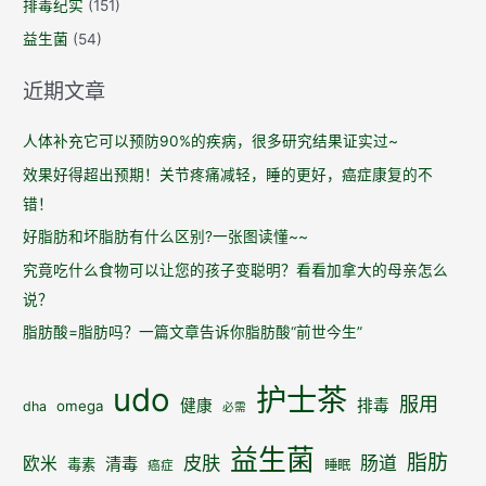
排毒纪实
(151)
益生菌
(54)
近期文章
人体补充它可以预防90%的疾病，很多研究结果证实过~
效果好得超出预期！关节疼痛减轻，睡的更好，癌症康复的不
错！
好脂肪和坏脂肪有什么区别?一张图读懂~~
究竟吃什么食物可以让您的孩子变聪明？看看加拿大的母亲怎么
说？
脂肪酸=脂肪吗？一篇文章告诉你脂肪酸“前世今生”
udo
护士茶
服用
健康
排毒
omega
dha
必需
益生菌
脂肪
皮肤
肠道
欧米
清毒
毒素
睡眠
癌症