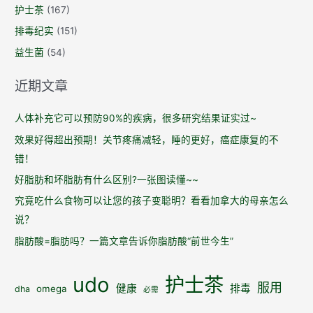
护士茶
(167)
排毒纪实
(151)
益生菌
(54)
近期文章
人体补充它可以预防90%的疾病，很多研究结果证实过~
效果好得超出预期！关节疼痛减轻，睡的更好，癌症康复的不
错！
好脂肪和坏脂肪有什么区别?一张图读懂~~
究竟吃什么食物可以让您的孩子变聪明？看看加拿大的母亲怎么
说？
脂肪酸=脂肪吗？一篇文章告诉你脂肪酸“前世今生”
udo
护士茶
服用
健康
排毒
omega
dha
必需