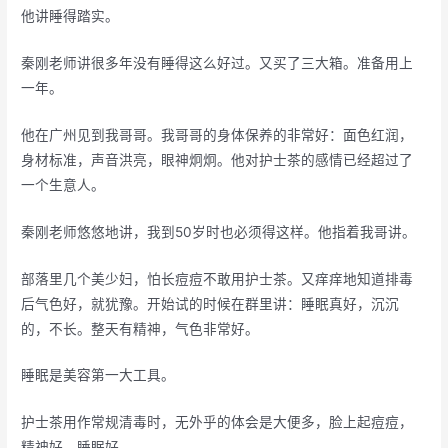
他讲睡得踏实。
秦刚老师讲很多年没有睡得这么好过。又买了三大箱。准备用上
一年。
他在广州见到我哥哥。我哥哥的身体保养的非常好：面色红润，
身材标准，声音洪亮，眼神炯炯。他对护士茶的感情已经超过了
一个生意人。
秦刚老师悠悠地讲，我到50岁时也必须得这样。他指着我哥讲。
部落里几个美少妇，怕长痘痘不敢用护士茶。又痒痒地知道排毒
后气色好，就犹豫。开始试的时候在群里讲：睡眠真好，沉沉
的，不长。整天有精神，气色非常好。
睡眠是美容第一大工具。
护士茶用作常规清毒时，无外乎的体会是大便多，脸上起痘痘，
精神好，睡眠好。