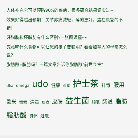
人体补充它可以预防90%的疾病，很多研究结果证实过~
效果好得超出预期！关节疼痛减轻，睡的更好，癌症康复的不
错！
好脂肪和坏脂肪有什么区别?一张图读懂~~
究竟吃什么食物可以让您的孩子变聪明？看看加拿大的母亲怎么
说？
脂肪酸=脂肪吗？一篇文章告诉你脂肪酸“前世今生”
udo
护士茶
服用
健康
排毒
omega
dha
必需
益生菌
脂肪
皮肤
肠道
欧米
清毒
毒素
睡眠
癌症
脂肪酸
身体
过敏