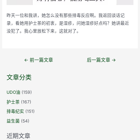
昨天一位和我讲，她怎么没有那些排毒反应啊。我返回谈话记
录，看她用护士茶的初衷，是湿疹，问她湿疹好点吗？她讲最近
没犯了。我心里放松下来，这就对了。
文
←
前一篇文章
后一篇文章
→
章
导
文章分类
航
UDO油
(159)
护士茶
(167)
排毒纪实
(151)
益生菌
(54)
近期文章