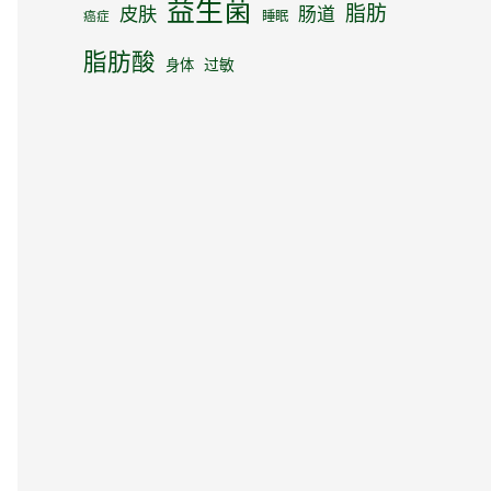
益生菌
脂肪
皮肤
肠道
睡眠
癌症
脂肪酸
身体
过敏