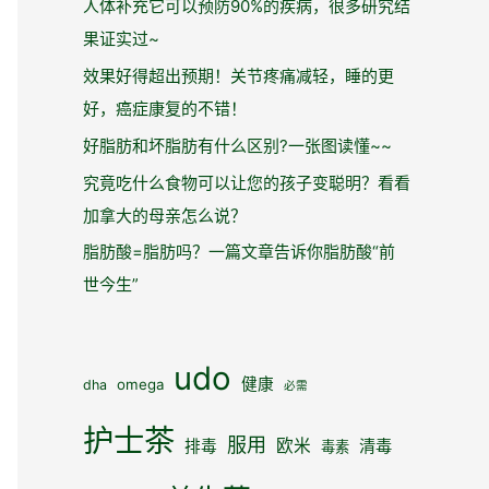
人体补充它可以预防90%的疾病，很多研究结
果证实过~
效果好得超出预期！关节疼痛减轻，睡的更
好，癌症康复的不错！
好脂肪和坏脂肪有什么区别?一张图读懂~~
究竟吃什么食物可以让您的孩子变聪明？看看
加拿大的母亲怎么说？
脂肪酸=脂肪吗？一篇文章告诉你脂肪酸“前
世今生”
udo
健康
omega
dha
必需
护士茶
服用
欧米
清毒
排毒
毒素