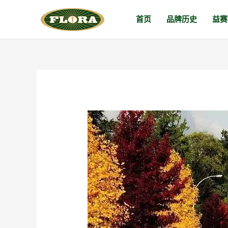
跳
首页
品牌历史
益赛
至
内
容